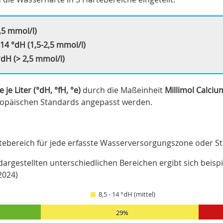
,5 mmol/l)
14 °dH (1,5-2,5 mmol/l)
dH (> 2,5 mmol/l)
je Liter (°dH, °fH, °e)
durch die Maßeinheit
Millimol Calciu
uropäischen Standards angepasst werden.
tebereich für jede erfasste Wasserversorgungszone oder St
argestellten unterschiedlichen Bereichen ergibt sich beisp
2024)
8,5 - 14 °dH (mittel)
29%