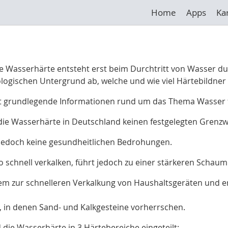
Home
Apps
Ka
ie Wasserhärte entsteht erst beim Durchtritt von Wasser 
ologischen Untergrund ab, welche und wie viel Härtebildne
t grundlegende Informationen rund um das Thema Wasser fü
 die Wasserhärte in Deutschland keinen festgelegten Grenzw
, jedoch keine gesundheitlichen Bedrohungen.
o schnell verkalken, führt jedoch zu einer stärkeren Schaum
em zur schnelleren Verkalkung von Haushaltsgeräten und e
 in denen Sand- und Kalkgesteine vorherrschen
.
die Wasserhärte in 3 Härtebereiche eingeteilt: