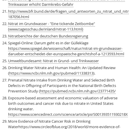
Trinkwasser erhöht Darmkrebs-Gefahr
http://www.bfr.bund.de/de/fragen_und_antworten_zu_nitrat_und_nitri
187056.html
Nitrat im Grundwasser - "Eine tickende Zeitbombe"
(www.tagesschau.de/inland/nitrat-113.html)
Nitratberichte der deutschen Bundesregierung
Spiegel-Online: Darum geht es in der Gülleklage
https://www.spiegel.de/wissenschaft/natur/nitrat-im-grundwasser-
darueber-entscheidet-der-europaeische-gerichtshof-a-1213593.html
Umweltbundesamt: Nitrat in Grund- und Trinkwasser
Drinking Water Nitrate and Human Health: An Updated Review
(
https://www.ncbi.nlm.nih.gov/pubmed/11338313
).
Prenatal Nitrate Intake from Drinking Water and Selected Birth
Defects in Offspring of Participants in the National Birth Defects
Prevention Study (
https://pubmed.ncbi.nlm.nih.gov/23771435/
Exposure-based assessment and economic valuation of adverse
birth outcomes and cancer risk due to nitrate in United States
drinking water.
https://www.sciencedirect.com/science/article/pii/S001393511930218X
More Evidence of Nitrate Cancer Risk in Drinking
Water
https://www.circleofblue.org/2018/world/more-evidence-of-