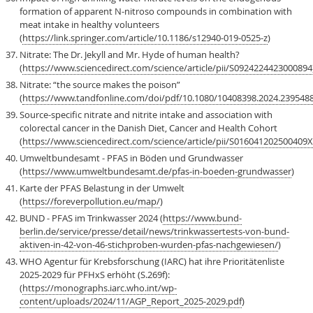
formation of apparent N-nitroso compounds in combination with
meat intake in healthy volunteers
(
https://link.springer.com/article/10.1186/s12940-019-0525-z
)
Nitrate: The Dr. Jekyll and Mr. Hyde of human health?
(
https://www.sciencedirect.com/science/article/pii/S0924224423000894
Nitrate: “the source makes the poison”
(
https://www.tandfonline.com/doi/pdf/10.1080/10408398.2024.239548
Source-specific nitrate and nitrite intake and association with
colorectal cancer in the Danish Diet, Cancer and Health Cohort
(
https://www.sciencedirect.com/science/article/pii/S016041202500409X
Umweltbundesamt - PFAS in Böden und Grundwasser
(
https://www.umweltbundesamt.de/pfas-in-boeden-grundwasser
)
Karte der PFAS Belastung in der Umwelt
(
https://foreverpollution.eu/map/
)
BUND - PFAS im Trinkwasser 2024 (
https://www.bund-
berlin.de/service/presse/detail/news/trinkwassertests-von-bund-
aktiven-in-42-von-46-stichproben-wurden-pfas-nachgewiesen/
)
WHO Agentur für Krebsforschung (IARC) hat ihre Prioritätenliste
2025-2029 für PFHxS erhöht (S.269f):
(
https://monographs.iarc.who.int/wp-
content/uploads/2024/11/AGP_Report_2025-2029.pdf
)