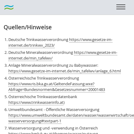
Quellen/Hinweise
Deutsche Trinkwasserverordnung
https://www.gesetze-im-
internet.de/trinkwv_2023/
Deutsche Mineralwasserverordnung
https://www.gesetze-im-
internet.de/min_tafelwv/
Anlage Mineralwasserverordnung zu Babywassser:
https://www.gesetze-im-internet.de/min_tafelwv/anlage_6.html
Österreichische Trinkwasserverordnung
https://www.ris.bka.gv.at/GeltendeFassung.wxe?
Abfrage=Bundesnormen&Gesetzesnummer=20001483
Österreichische Trinkwasserdatenbank
https://www.trinkwasserinfo.at
)
Umweltbundesamt - Öffentliche Wasserversorgung
https://www.umweltbundesamt.de/daten/wasser/wasserwirtschaft/oef
wasserversorgung#textpart-1
Wasserversorgung und -verwendung in Österreich
https://www.bmluk.gv.at/themen/wasser/nutzung-