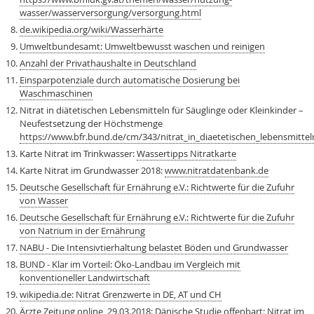
wasser/wasserversorgung/versorgung.html
de.wikipedia.org/wiki/Wasserhärte
Umweltbundesamt: Umweltbewusst waschen und reinigen
Anzahl der Privathaushalte in Deutschland
Einsparpotenziale durch automatische Dosierung bei
Waschmaschinen
Nitrat in diätetischen Lebensmitteln für Säuglinge oder Kleinkinder –
Neufestsetzung der Höchstmenge
https://www.bfr.bund.de/cm/343/nitrat_in_diaetetischen_lebensmittel
Karte Nitrat im Trinkwasser:
Wassertipps Nitratkarte
Karte Nitrat im Grundwasser 2018:
www.nitratdatenbank.de
Deutsche Gesellschaft für Ernährung e.V.: Richtwerte für die Zufuhr
von Wasser
Deutsche Gesellschaft für Ernährung e.V.: Richtwerte für die Zufuhr
von Natrium in der Ernährung
NABU - Die Intensivtierhaltung belastet Böden und Grundwasser
BUND - Klar im Vorteil: Öko-Landbau im Vergleich mit
konventioneller Landwirtschaft
wikipedia.de: Nitrat Grenzwerte in DE, AT und CH
Ärzte Zeitung online, 29.03.2018: Dänische Studie offenbart: Nitrat im