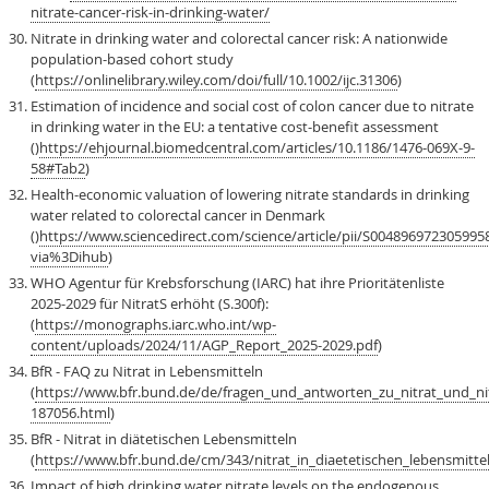
nitrate-cancer-risk-in-drinking-water/
Nitrate in drinking water and colorectal cancer risk: A nationwide
population-based cohort study
(
https://onlinelibrary.wiley.com/doi/full/10.1002/ijc.31306
)
Estimation of incidence and social cost of colon cancer due to nitrate
in drinking water in the EU: a tentative cost-benefit assessment
()
https://ehjournal.biomedcentral.com/articles/10.1186/1476-069X-9-
58#Tab2
)
Health-economic valuation of lowering nitrate standards in drinking
water related to colorectal cancer in Denmark
()
https://www.sciencedirect.com/science/article/pii/S004896972305995
via%3Dihub
)
WHO Agentur für Krebsforschung (IARC) hat ihre Prioritätenliste
2025-2029 für NitratS erhöht (S.300f):
(
https://monographs.iarc.who.int/wp-
content/uploads/2024/11/AGP_Report_2025-2029.pdf
)
BfR - FAQ zu Nitrat in Lebensmitteln
(
https://www.bfr.bund.de/de/fragen_und_antworten_zu_nitrat_und_nitr
187056.html
)
BfR - Nitrat in diätetischen Lebensmitteln
(
https://www.bfr.bund.de/cm/343/nitrat_in_diaetetischen_lebensmitte
Impact of high drinking water nitrate levels on the endogenous